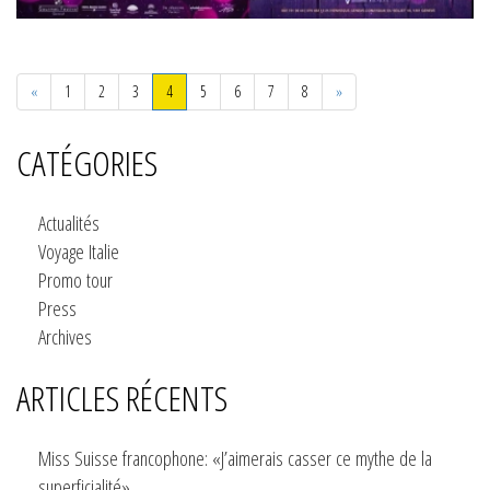
Previous
Next
«
1
2
3
4
5
6
7
8
»
CATÉGORIES
Actualités
Voyage Italie
Promo tour
Press
Archives
ARTICLES RÉCENTS
Miss Suisse francophone: «J’aimerais casser ce mythe de la
superficialité»